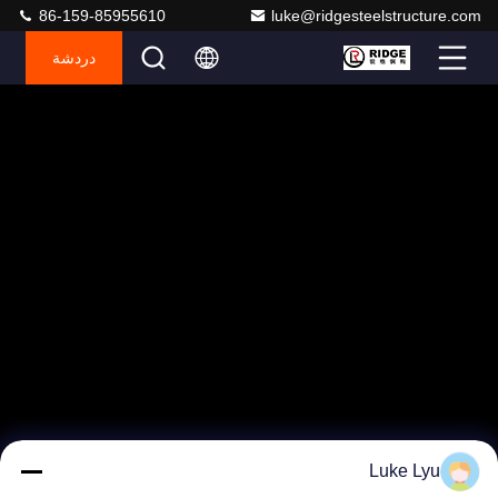
86-159-85955610
luke@ridgesteelstructure.com
دردشة
Luke Lyu