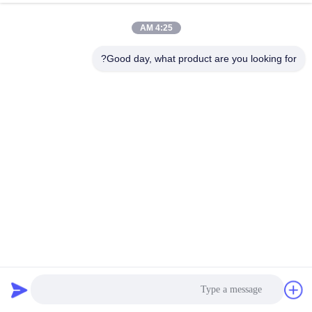
4:25 AM
Good day, what product are you looking for?
هيكل فولاذي مساحة كبيرة مبنى معدني مستودع صناعي ورشة
عمل تخزين ذاتي مبنى فولاذي حظيرة مرآب طائرات
بناء الهيكل الصلب
2025-05-16
1 الرؤى