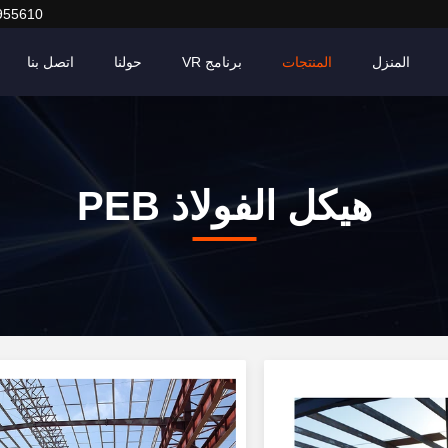
955610
المنزل
المنتجات
برنامج VR
حولنا
اتصل بنا
هيكل الفولاذ PEB