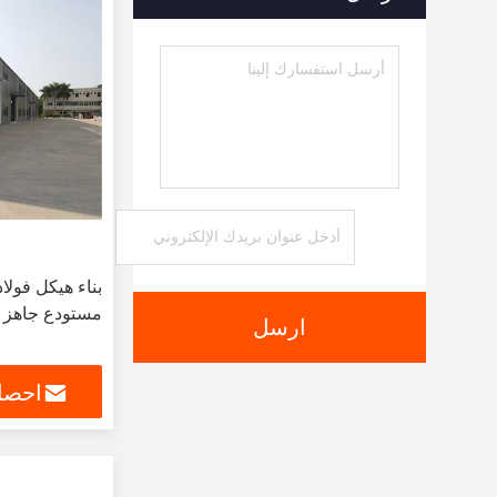
مستودع جاهز بن
ارسل
احصل