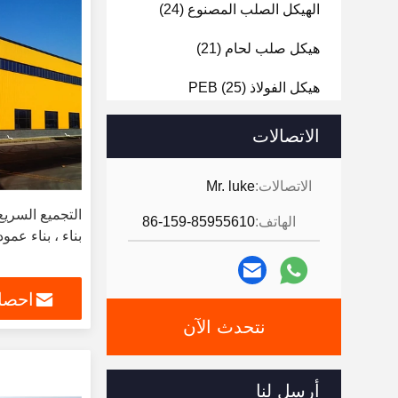
الهيكل الصلب المصنوع
(24)
هيكل صلب لحام
(21)
هيكل الفولاذ PEB
(25)
هيكل فولاذي مجلفن
(21)
الاتصالات
الاتصالات:
Mr. luke
الهاتف:
86-159-85955610
بناء ، بناء عمود
احصل
نتحدث الآن
أرسل لنا