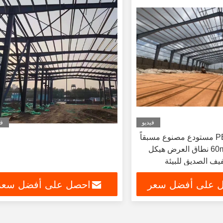
فيديو
في
هيكل مبنى PEB مستودع مصنوع مسبقاً
من 10m إلى 60m نطاق العرض هيكل
فيف الصديق للبيئة
 على أفضل سعر
احصل على أفضل سعر