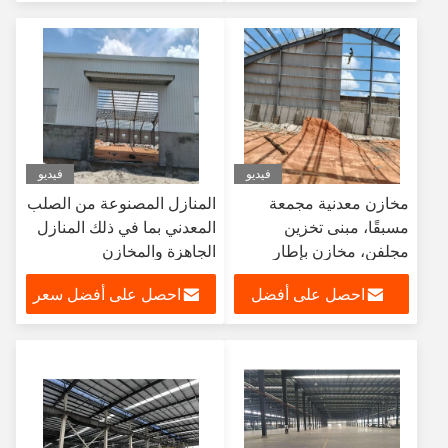
للمستودعات/ورش العمل/
سعر
التخزين/تركيب الحظائر
فيديو
فيديو
مخازن معدنية مجمعة
المنازل المصنوعة من الصلب
مسبقًا، مبنى تخزين
المعدني بما في ذلك المنازل
مجلفن، مخازن بإطار
الجاهزة والمخازن
معدني، هياكل فولاذية
احصل على أفضل
احصل على أفضل سعر
هيكلية على شكل بوابات
سعر