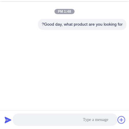
1:48 PM
Good day, what product are you looking for?
تصميم جديد تخصيص مبنى متعدد الطوابق من الصلب هيكل
الصلب الجاهزة بناء شقة مقاول عام تسليم المفتاح البناء
المقاولون في مجال بناء الصلب
2025-07-01
1174 الرؤى