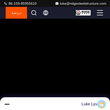
86-159-85955610
luke@ridgesteelstructure.com
دردشة
Luke Lyu