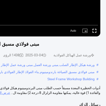
Auto
Picture-
Fullscreen
in-
Picture
مبنى فولاذي مسبق ال
ورشة عمل الهياكل الفولاذية
2025-03-04
1438 الرؤى
#
ورشة هيكل الإطار الصلب,مبنى ورشة العمل,مبنى ورشة عمل الإطار ا
#
مبنى فولاذي مسبق الصياغة بارندومينيوم,بناء الفولاذ الإطار الفولاذي 
Steel Frame Workshop Building
#
أدوات الحظيرة المعدة مسبقاً حسب الطلب مبنى البرندومينيوم هيكل فولاذي
والفائدة 1) قوة عالية، يمكنها مقاومة الزلزال 8 درجة 2) مقاومة ال...
عرض الم
رسائل الزائر