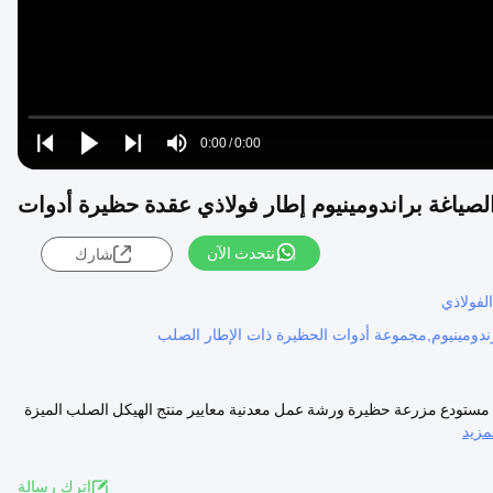
Loaded
:
0%
0:00
/
0:00
Play
Play
Play
Mute
Current
Duration
next
next
صياغة براندومينيوم إطار فولاذي عقدة حظيرة أدوات
Time
نتحدث الآن
شارك
لفولاذي
بارندومينيوم,مجموعة أدوات الحظيرة ذات الإطار الصلب
 مستودع مزرعة حظيرة ورشة عمل معدنية معايير منتج الهيكل الصلب الميزة
زيد
اترك رسالة