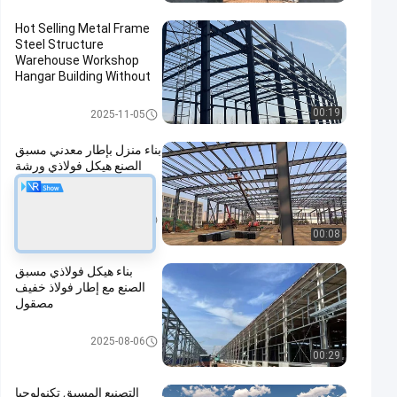
Hot Selling Metal Frame
Steel Structure
Warehouse Workshop
Hangar Building Without
Middle Columns
ورشة عمل الهياكل الفولاذية
00:19
2025-11-05
بناء منزل بإطار معدني مسبق
الصنع هيكل فولاذي ورشة
عمل هيكل جميل وقوي
ورشة عمل الهياكل الفولاذية
2025-09-04
00:08
بناء هيكل فولاذي مسبق
الصنع مع إطار فولاذ خفيف
مصقول
بناء الهيكل الصلب
2025-08-06
00:29
التصنيع المسبق تكنولوجيا