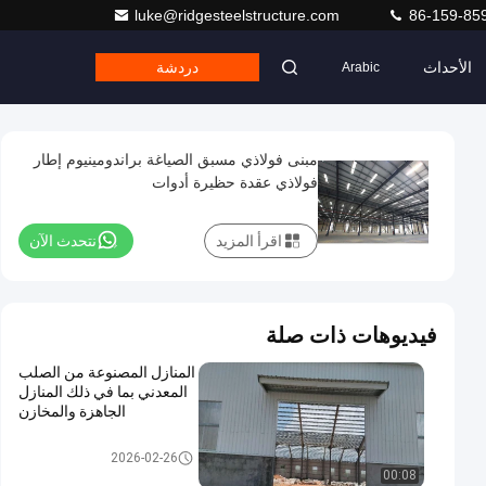
luke@ridgesteelstructure.com
86-159-85
الأحداث
دردشة
Arabic
مبنى فولاذي مسبق الصياغة براندومينيوم إطار
فولاذي عقدة حظيرة أدوات
اقرأ المزيد
نتحدث الآن
فيديوهات ذات صلة
المنازل المصنوعة من الصلب
المعدني بما في ذلك المنازل
الجاهزة والمخازن
المقاولون في مجال بناء الصلب
2026-02-26
00:08