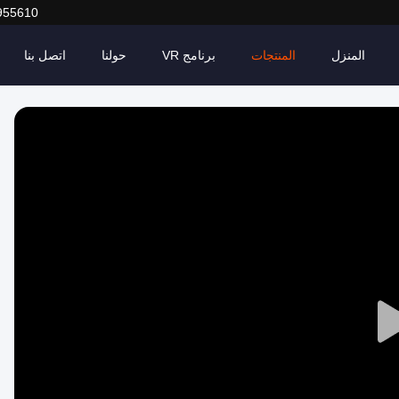
955610
المنزل
المنتجات
برنامج VR
حولنا
اتصل بنا
Play
Video