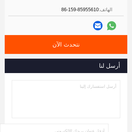
الهاتف:
86-159-85955610
نتحدث الآن
أرسل لنا