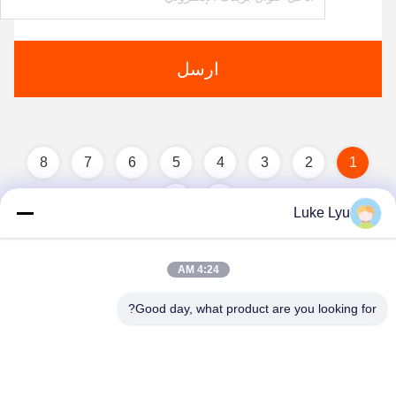
ارسل
8
7
6
5
4
3
2
1
Luke Lyu
4:24 AM
Good day, what product are you looking for?
Quanzhou Ridge Steel Structure Co.,Ltd.