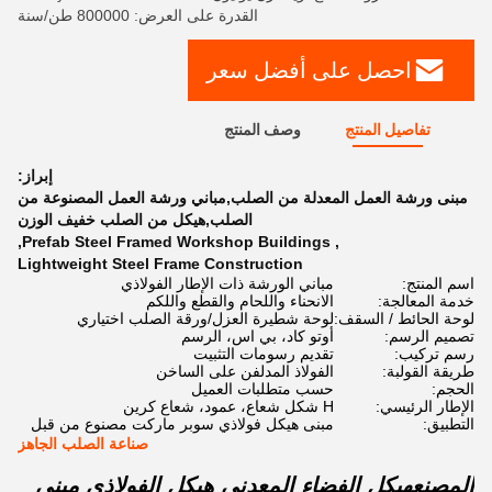
القدرة على العرض: 800000 طن/سنة
احصل على أفضل سعر
تفاصيل المنتج
وصف المنتج
إبراز:
مبنى ورشة العمل المعدلة من الصلب,مباني ورشة العمل المصنوعة من
الصلب,هيكل من الصلب خفيف الوزن
,
Prefab Steel Framed Workshop Buildings
,
Lightweight Steel Frame Construction
اسم المنتج:
مباني الورشة ذات الإطار الفولاذي
خدمة المعالجة:
الانحناء واللحام والقطع واللكم
لوحة الحائط / السقف:
لوحة شطيرة العزل/ورقة الصلب اختياري
تصميم الرسم:
أوتو كاد، بي اس، الرسم
رسم تركيب:
تقديم رسومات التثبيت
طريقة القولبة:
الفولاذ المدلفن على الساخن
الحجم:
حسب متطلبات العميل
الإطار الرئيسي:
H شكل شعاع، عمود، شعاع كرين
التطبيق:
مبنى هيكل فولاذي سوبر ماركت مصنوع من قبل
صناعة الصلب الجاهز
المصنع
هيكل الفضاء المعدني هيكل الفولاذي مبنى