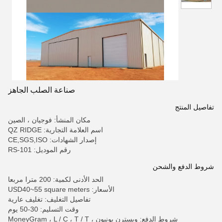
صناعة الصلب الجاهز
تفاصيل المنتج
مكان المنشأ: فوجيان ، الصين
اسم العلامة التجارية: QZ RIDGE
إصدار الشهادات: CE,SGS,ISO
رقم الموديل: RS-101
شروط الدفع والشحن
الحد الأدنى لكمية: 200 مترا مربعا
الأسعار: USD40~55 square meters
تفاصيل التغليف: تغليف عارية
وقت التسليم: 30-50 يوم
شروط الدفع: ويسترن يونيون ، MoneyGram ، L / C ، T / T