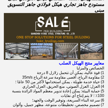
مستودع جاهز تجاري هيكل فولاذي جاهز التسويق
مبنى
معايير منتج الهيكل الصلب
الخصائص والمزايا
1) قوة عالية، يمكن أن تتحمل زلازل 8 درجة
2) مقاومة الرياح، أقصى مقاومة سرعة الرياح 35m/s
3) حياة خدمة طويلة ، يمكن استخدامها لأكثر من 50 عامًا ؛
4) العزل: العزل الصوتي، منع الحريق، العزل الحراري
5) حماية البيئة: يمكن إعادة تدوير معظم المواد الزائدة بنسبة
100٪ ؛ لا يتم إنتاج أي نفايات
6) سرعة البناء السريعة، وتوفير الوقت والجهد؛
7) تصميم مخصص، تخطيطات متنوعة، مظهر جميل، وألوان