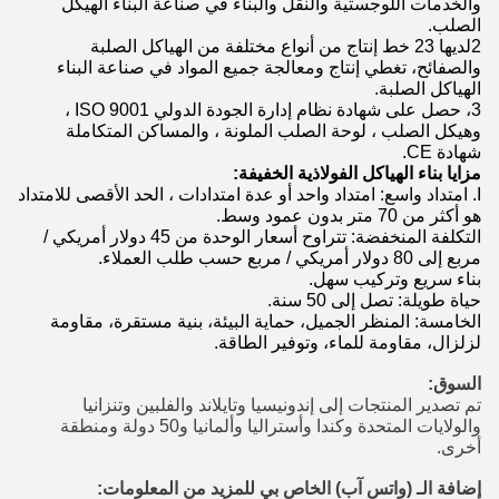
والخدمات اللوجستية والنقل والبناء في صناعة البناء الهيكل
الصلب.
2لديها 23 خط إنتاج من أنواع مختلفة من الهياكل الصلبة
والصفائح، تغطي إنتاج ومعالجة جميع المواد في صناعة البناء
الهياكل الصلبة.
3، حصل على شهادة نظام إدارة الجودة الدولي ISO 9001 ،
وهيكل الصلب ، لوحة الصلب الملونة ، والمساكن المتكاملة
شهادة CE.
مزايا بناء الهياكل الفولاذية الخفيفة:
I. امتداد واسع: امتداد واحد أو عدة امتدادات ، الحد الأقصى للامتداد
هو أكثر من 70 متر بدون عمود وسط.
التكلفة المنخفضة: تتراوح أسعار الوحدة من 45 دولار أمريكي /
مربع إلى 80 دولار أمريكي / مربع حسب طلب العملاء.
بناء سريع وتركيب سهل.
حياة طويلة: تصل إلى 50 سنة.
الخامسة: المنظر الجميل، حماية البيئة، بنية مستقرة، مقاومة
لزلزال، مقاومة للماء، وتوفير الطاقة.
السوق:
تم تصدير المنتجات إلى إندونيسيا وتايلاند والفلبين وتنزانيا
والولايات المتحدة وكندا وأستراليا وألمانيا و50 دولة ومنطقة
أخرى.
إضافة الـ (واتس آب) الخاص بي للمزيد من المعلومات: