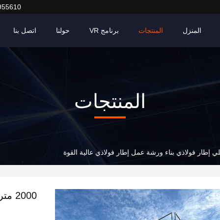
955610
المنزل
المنتجات
برنامج VR
حولنا
اتصل بنا
المنتجات
2000