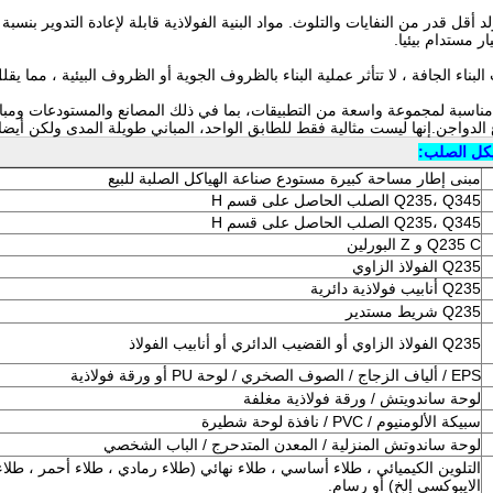
ار مستدام بيئيا.
لبناء الجافة ، لا تتأثر عملية البناء بالظروف الجوية أو الظروف البيئية ، مما ي
ة مناسبة لمجموعة واسعة من التطبيقات، بما في ذلك المصانع والمستودعات وم
الدواجن.إنها ليست مثالية فقط للطابق الواحد، المباني طويلة المدى ولكن أيضا ق
هيكل الصلب:
مبنى إطار مساحة كبيرة مستودع صناعة الهياكل الصلبة للبيع
Q235، Q345 الصلب الحاصل على قسم H
Q235، Q345 الصلب الحاصل على قسم H
Q235 C و Z البورلين
Q235 الفولاذ الزاوي
Q235 أنابيب فولاذية دائرية
Q235 شريط مستدير
Q235 الفولاذ الزاوي أو القضيب الدائري أو أنابيب الفولاذ
EPS / ألياف الزجاج / الصوف الصخري / لوحة PU أو ورقة فولاذية
لوحة ساندويتش / ورقة فولاذية مغلفة
سبيكة الألومنيوم / PVC / نافذة لوحة شطيرة
لوحة ساندوتش المنزلية / المعدن المتدحرج / الباب الشخصي
التلوين الكيميائي ، طلاء أساسي ، طلاء نهائي (طلاء رمادي ، طلاء أحمر ، طلاء
الايبوكسي إلخ) أو رسام.