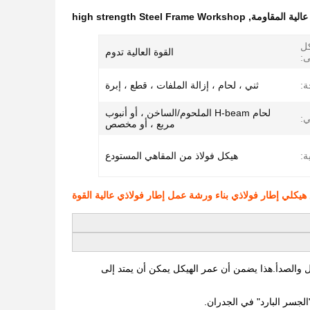
عالية المقاومة
,
high strength Steel Frame Workshop
كل
القوة العالية تدوم
ى:
ة:
ثني ، لحام ، إزالة الملفات ، قطع ، إبرة
لحام H-beam الملحوم/الساخن ، أو أنبوب
ي:
مربع ، أو مخصص
ة:
هيكل فولاذ من المقاهي المستودع
آكل والصدأ.هذا يضمن أن عمر الهيكل يمكن أن يمتد إلى
جسر البارد" في الجدران.