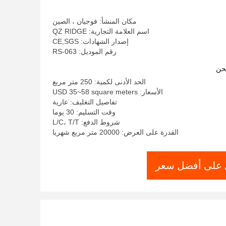
مكان المنشأ: فوجيان ، الصين
اسم العلامة التجارية: QZ RIDGE
إصدار الشهادات: CE,SGS
رقم الموديل: RS-063
حن
الحد الأدنى لكمية: 250 متر مربع
الأسعار: USD 35~58 square meters
تفاصيل التغليف: عارية
وقت التسليم: 30 يوما
شروط الدفع: L/C، T/T
القدرة على العرض: 20000 متر مربع شهريا
على أفضل سعر