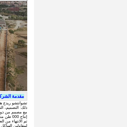
مقدمة الشرك
تشوانتشو ريدج هي
ذلك: التصميم، التص
مع مصمم من ذوي ا
إنتاج 000 طن متري من PEBS سنويا.
لمقاولين الهياكل ا