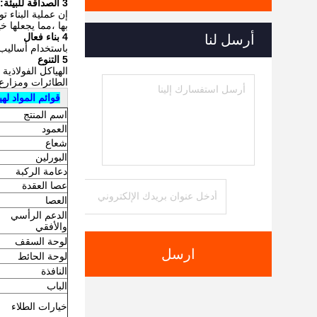
3 الصداقة للبيئة:
بها ،مما يجعلها خي
4 بناء فعال
أرسل لنا
باستخدام أساليب ا
5 التنوع
الهياكل الفولاذي
الطائرات ومزارع 
قوائم المواد ل
اسم المنتج
العمود
شعاع
البورلين
دعامة الركبة
عصا العقدة
العصا
الدعم الرأسي
والأفقي
لوحة السقف
ارسل
لوحة الحائط
النافذة
الباب
خيارات الطلاء