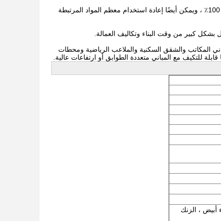
إن عملية البناء تولد أقل قدر من النفايات والتلوث. مواد البنية الفولاذية قابلة لإعادة التدوير بنسبة 100٪ ، ويمكن أيضًا إعادة استخدام معظم المواد المرتبطة
قلل بشكل كبير من وقت البناء وتكاليف العمالة.
باني المكاتب والشقق السكنية والملاعب الرياضية ومحطات
ابلة للتكيف مع المباني متعددة الطوابق أو ارتفاعات عالية.
 أبيض ، الزنك