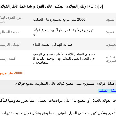
إبراز:
بناء الإطار الفولاذي الهيكلي عالي القوة,ورشة عمل لأطر الفولاذ 
نوع الفولاذ لهي
لمنتج:
2000 متر مربع مستودع بناء الصلب
المبن
تروس فولاذية، عمود فولاذي، شعاع فولاذ
عضو:
خدمة المعالج
ي
تطبيق:
صناعة الهياكل الصلبة البناء
الهيكل الرئيس
تصميم النماذج ثلاثية الأبعاد ، تصميم الرسو
لى حل
م ، الحل الكلي للمشاريع ، توحيد الفئات ال
كلمة رئيسي
شروع:
متقاطعة ،
2000 متر مربع هيكلي إطار فولاذي بناء ورشة عمل إطار فولاذي عالية القوة
هيكل الصلب
 الفولاذ بالطلاء أو التصبغ بناءً على مواصفات العميل ، مما يعزز مقاومتها للت
عزز بشكل كبير خصائص العزل للمبنى ، مما يمنع بشكل فعال حدوث تأثيرات "ال