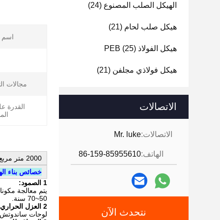
الهيكل الصلب المصنوع
(24)
هيكل صلب لحام
(21)
اسم ا
هيكل الفولاذ PEB
(25)
هيكل فولاذي مجلفن
(21)
مجالات ال
الاتصالات
القدرة ع
الم
الاتصالات:
Mr. luke
الهاتف:
86-159-85955610
2000 متر مربع هيكل فولاذي مستودع مبنى مصنع فولاذ عالي المقاومة مصنع فولاذي
خصائص بناء ال
1 الصمود:
يتم معالجة مكونات
50~70 سنة.
2 العزل الحراري:
نتحدث الآن
لوحات ساندوتش ت