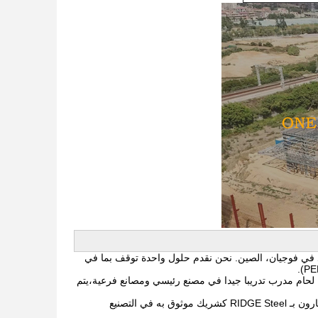
ورد في فوجيان، الصين. نحن نقدم حلول واحدة توقف بما في
 لحام مدرب تدريبا جيدا في مصنع رئيسي ومصانع فرعية،يتم
تم الانتهاء من العديد من المشاريع عالية الجودة في الداخل والخارج.كما يوصي مصممون ومستشارون بـ RIDGE Steel كشريك موثوق به في التصنيع