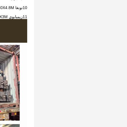
10تونغا 10X60X4.8M ورشة العمل والمكتب
11زيمبابوي 12X106X3M هيكل فولاذي مزرعة دجاج