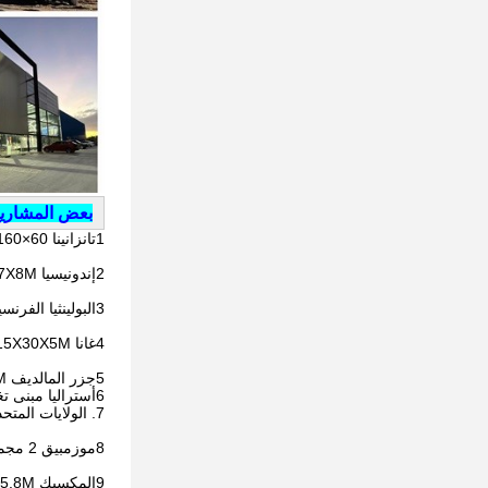
بعض المشاريع 
1تانزانينا 60×160×5.8 مليون متر مربع ورشة عمل لهياكل فولاذية بطابقين
2إندونيسيا 156X47X8M متر مربع
3البولينثيا الفرنسية 280 متر مربع
4غانا 15X30X5M مساحة متر مربع
5جزر المالديف 48X30X12M مبنى إصلاح الحظيرة
6أستراليا مبنى تغذية الخنازير بمساحة 500 متر مربع
7. الولايات المتحدة الأمريكية مستودع 30X54X3M
8موزمبيق 2 مجموعة بيت الدجاج
9المكسيك 28X40X5.8M ورشة عمل لهياكل الصلب