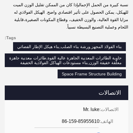
نسبة كبيرة من الحمل الإجماليإذا كان من الممكن تقليل الوزن الميت
للهيكل، يمكن الحصول على تأثير اقتصادي واضح. الهيكل الفولاذي له
مزايا القوة العالية، والوزن الخفيف، وقطاع المكونات الصغيرة،قابلية
اللحام وعملية التصنيع البسيطة نسبياً.
Tags:
بناء الفولاذ المجهز,ورشة بناء الصلب,بناء هيكل الإطار الفضائي
حاوية الطائرات المعدنية الجاهزة عالية القوة,طائرات معدنية جاهزة
معلّقة خفيفة الوزن,بناء مستودعات الهياكل الفولاذية الخفيفة
Space Frame Structure Building
الاتصالات
الاتصالات:
Mr. luke
الهاتف:
86-159-85955610