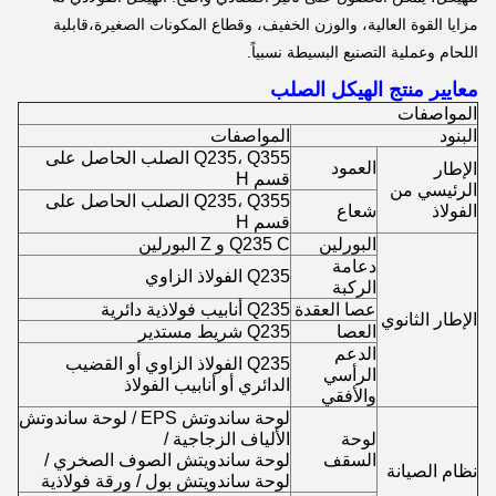
مزايا القوة العالية، والوزن الخفيف، وقطاع المكونات الصغيرة،قابلية
اللحام وعملية التصنيع البسيطة نسبياً.
معايير منتج الهيكل الصلب
المواصفات
البنود
المواصفات
Q235، Q355 الصلب الحاصل على
العمود
الإطار
قسم H
الرئيسي من
Q235، Q355 الصلب الحاصل على
الفولاذ
شعاع
قسم H
البورلين
Q235 C و Z البورلين
دعامة
Q235 الفولاذ الزاوي
الركبة
عصا العقدة
Q235 أنابيب فولاذية دائرية
الإطار الثانوي
العصا
Q235 شريط مستدير
الدعم
Q235 الفولاذ الزاوي أو القضيب
الرأسي
الدائري أو أنابيب الفولاذ
والأفقي
لوحة ساندوتش EPS / لوحة ساندوتش
لوحة
الألياف الزجاجية /
السقف
لوحة ساندويتش الصوف الصخري /
نظام الصيانة
لوحة ساندويتش بول / ورقة فولاذية