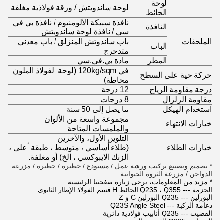
لوحة
لوحة ساندويتش / ورقة فولاذية مغلفة
الحائط
نافذة سبيكة الألومنيوم / نافذة بي في
النافذة
سي / نافذة لوحة ساندويتش
الملحقات
باب ساندوتش المنزلق / باب معدني
الباب
متدحرج
المطر
مادة بي.في.سي
في 120kg/sqm (لوحة الفولاذ الملون
حركة حية على السطح
محاطة)
درجة مقاومة الرياح
12 درجة
مقاومة الزلزال
8 درجات
استخدام الهيكل
ما يصل إلى 50 سنة
مجموعة واسعة من الألوان
خيارات الانتهاء
والملمسات المتاحة
التلوين الأول، والآخرين
خيارات الطلاء
(طلاء أساسي ، متوسط ، طبقة أعلى ،
الزنك الايبوكسي ، الخ) أو مغلفة.
* تصميم وتصنيع تركيب ورشة عمل / مستودع / حظيرة / حظيرة / مزرعة
الدواجن / مزرعة الثروة الحيوانية
* مزيد من المعلومات، يرجى زيارة صفحتنا الرئيسية.
الحزمة --- Q235 ، Q355 الحائط H قسم الفولاذ الإطار الثانوي:
البورلين --- Q235 البورلين C و Z
دعامة الركبة --- Q23S Angle Steel
القضيب --- Q235 أنابيب فولاذية دائرية