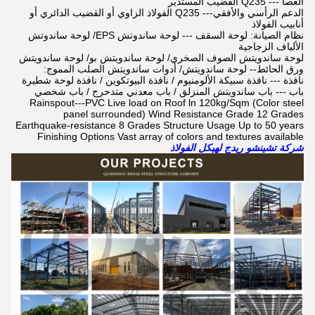
العصا --- Q235 القضيب المستدير
الدعم الرأسي والأفقي--- Q235 الفولاذ الزاوي أو القضيب الدائري أو
أنابيب الفولاذ
نظام الصيانة
: لوحة السقف --- لوحة ساندوتش EPS/ لوحة ساندوتش
الألياف الزجاجية
لوحة ساندويتش الصوف الصخري/ لوحة ساندويتش بو/ لوحة ساندويتش
ورق الحائط-- لوحة ساندويتش/ أدوات ساندويتش الصلب المموج:
نافذة --- نافذة سبيكة الألومنيوم / نافذة البيوتكوين / نافذة لوحة شطيرة
باب --- باب ساندويتش المنزلق / باب معدني متدحرج / باب شخصي
Rainspout---PVC Live load on Roof ln 120kg/Sqm (Color steel
panel surrounded) Wind Resistance Grade 12 Grades
Earthquake-resistance 8 Grades Structure Usage Up to 50 years
Finishing Options Vast array of colors and textures available
شركة تشينشو ريدج لهيكل الفولاذ