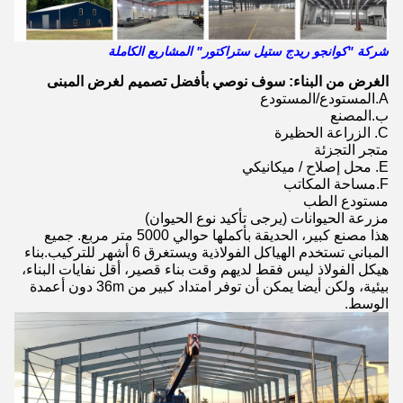
شركة "كوانجو ريدج ستيل ستراكتور" المشاريع الكاملة
الغرض من البناء: سوف نوصي بأفضل تصميم لغرض المبنى
A.المستودع/المستودع
ب.المصنع
C. الزراعة الحظيرة
متجر التجزئة
E. محل إصلاح / ميكانيكي
F.مساحة المكاتب
مستودع الطب
مزرعة الحيوانات (يرجى تأكيد نوع الحيوان)
هذا مصنع كبير، الحديقة بأكملها حوالي 5000 متر مربع. جميع
المباني تستخدم الهياكل الفولاذية ويستغرق 6 أشهر للتركيب.بناء
هيكل الفولاذ ليس فقط لديهم وقت بناء قصير، أقل نفايات البناء،
بيئية، ولكن أيضا يمكن أن توفر امتداد كبير من 36m دون أعمدة
الوسط.