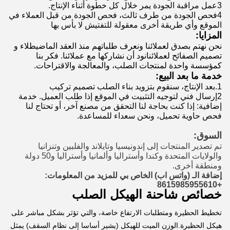
3عمل مراقبة الجودة يمر خلال كل خطوة أثناء الإنتاج.
4فحص الجودة من طرف ثالث، فحص الجودة من قبل العملاء في
الموقع وأي طريقة أخرى معقولة للتفتيش لا بأس بها
المزايا:
نحن نهتم بصدق لعملائنا ونعرف طلباتهم منذ العقد الماضيطلاء و
تصميم الصفائح لعملائنانود أن نشاركها مع عملائنا. فكر بنا
كمؤسسة واحدة لمنتجات الصلب، والمعالجة والاقتراحات.
خدمة ما بعد البيع:
1.بعد الإنتاج، سنقوم بتزويد بناء الصلب تصميم تركيب
2إرسال فني لتوجيه التثبيت في الموقع إذا طلب العميل. خدمة
إضافية: إذا كنت بحاجة لنا التحقق من مصنع آخر، أو تحتاج لنا
فحص حاوية تحميل، ونحن سعداء للمساعدة.
السوق:
تم تصدير المنتجات إلى إندونيسيا وتايلاند والفلبين وتنزانيا
والولايات المتحدة وكندا وأستراليا وألمانيا وأستراليا و50 دولة
ومنطقة أخرى.
إضافة الـ (واتس اب) الخاص بي للمزيد من المعلومات:
+8615985955610
خصائص شاحنة الهيكل الصلب
تخطيط الحظيرة ومتطلبات الارتفاع خاصة، والتي تؤثر بشكل مباشر على
هيكل الحظيرة.الوزن الميت للهيكل (يشير أساسا إلى نظام السقف) يمثل