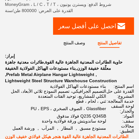
شروط الدفع: ويسترن يونيون ، MoneyGram ، L / C ، T / T
القدرة على العرض: 800000 طن/سنة
احصل على أفضل سعر
تفاصيل المنتج
وصف المنتج
إبراز:
حاوية الطائرات المعدنية الجاهزة عالية القوة,طائرات معدنية جاهزة
معلّقة خفيفة الوزن,بناء مستودعات الهياكل الفولاذية الخفيفة
,
Prefab Metal Airplane Hangar Lightweight
,
Lightweight Steel Structure Warehouse Construction
اسم المنتج:
بناء مستودعات الهياكل الفولاذية
القدرة على حل
التصميم الجرافيكي، تصميم النموذج ثلاثي الأبعاد، الحل
المشروع:
الكلي للمشاريع، توحيد الفئات المتعددة
خدمة المعالجة:
ثني ، لحام ، قطع
لوحة السقف
Glassfiber ، الصوف الصخري ، PU ، EPS
والجدار:
المواد:
Q235 Q345B فولاذ مدفوق
سقف:
لوحة ساندويتش ورقة فولاذية واحدة
مجالات
مستودع مسبق ， المطار ， المرآب ， ورشة العمل
التطبيق:
الطائرات المعدنية الجاهزة عالية القوة هنجر هيكل فولاذي خفيف الوزن