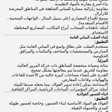
بناء أسرع مقارنة بالمواد التقليدية.
مقاومة زلزالية ممتازة للمباني الشاهقة في المناطق المعرضة
للازلزال.
يسمح للإبداع المعماري (على سبيل المثال ، الواجهات المنحنية ،
الأقسام المتقدمة).
أمثلة: ناطحات السحاب، أبراج المكاتب، المشاريع المختلطة
الاستخدام.
2بناء الصلب المباني العامة
التطبيق:
يستخدم الصلب على نطاق واسع في المباني العامة مثل
المدارس والمستشفيات والمتاحف والمكتبات والمرافق
الحكومية.
المزايا:
متانة وصيانة منخفضة للمناطق ذات حركة المرور العالية.
مقاومة للحريق عندما يتم معالجتها بشكل صحيح.
القدرة على إنشاء مساحات كبيرة خالية من الأعمدة للقاعات
والهوائيات وقاعات المعارض.
الاستدامة: يمكن إعادة تدوير الفولاذ، مما يجعله صديقا للبيئة.
أمثلة: مراكز المؤتمرات، الساحات الرياضية، المراكز الثقافية.
3بناء الجسور الفولاذية
التطبيق:
الفولاذ هو المواد الأساسية لبناء الجسور، وخاصة لجسور طويلة
المدى والحمولة الثقيلة.