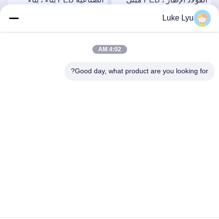
مسبق الهندسة مع المفاصل
عمود الفولاذ المجهز
Luke Lyu
المشددة
احصل على أفضل سعر
احصل على أفضل سعر
4:02 AM
Good day, what product are you looking for?
Quanzhou Ridge Steel Structure Co.,Ltd.
luke@ridgesteelstructure.com
86-159-85955610
جينجيانغ، فوجيان، الصين
الصين جودة جيدة بناء الهيكل الصلب المورد. حقوق الطبع والنشر ©