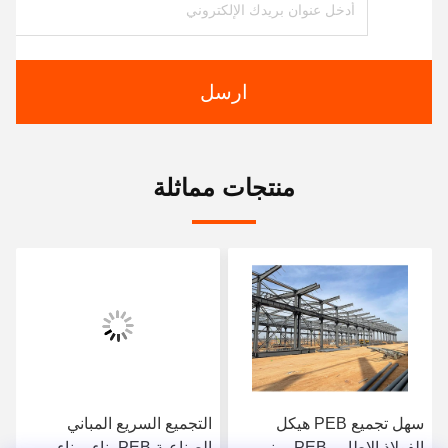
ارسل
منتجات مماثلة
سهل تجميع PEB هيكل
التجميع السريع المباني
الفولاذ الإطار ، PEB مبنى
الصناعية PEB بناء ، بناء