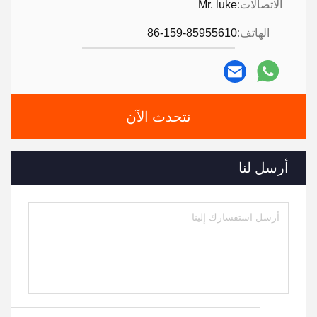
الاتصالات:
Mr. luke
الهاتف:
86-159-85955610
نتحدث الآن
أرسل لنا