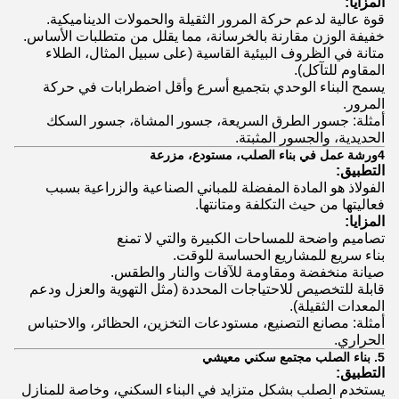
المزايا:
قوة عالية لدعم حركة المرور الثقيلة والحمولات الديناميكية.
خفيفة الوزن مقارنة بالخرسانة، مما يقلل من متطلبات الأساس.
متانة في الظروف البيئية القاسية (على سبيل المثال، الطلاء
المقاوم للتآكل).
يسمح البناء الوحدي بتجميع أسرع وأقل اضطرابات في حركة
المرور.
أمثلة: جسور الطرق السريعة، جسور المشاة، جسور السكك
الحديدية، والجسور المثبتة.
4ورشة عمل في بناء الصلب، مستودع، مزرعة
التطبيق:
الفولاذ هو المادة المفضلة للمباني الصناعية والزراعية بسبب
فعاليتها من حيث التكلفة ومتانتها.
المزايا:
تصاميم واضحة للمساحات الكبيرة والتي لا تمنع
بناء سريع للمشاريع الحساسة للوقت.
صيانة منخفضة ومقاومة للآفات والنار والطقس.
قابلة للتخصيص للاحتياجات المحددة (مثل التهوية والعزل ودعم
المعدات الثقيلة).
أمثلة: مصانع التصنيع، مستودعات التخزين، الحظائر، والاحتباس
الحراري.
5. بناء الصلب مجتمع سكني معيشي
التطبيق:
يستخدم الصلب بشكل متزايد في البناء السكني، وخاصة للمنازل