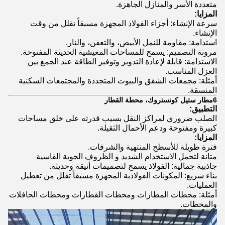
متعددة الأسر والمنازل الجاهزة.
المزايا:
سرعة الإنشاء: أجزاء الفولاذ المجهزة مسبقاً تقلل من وقت
الإنشاء.
استدامة: مقاومة للنمل الأبيض، والتعفن، والنار.
مرونة التصميم: يسمح للمساحات المعيشية الحديثة المفتوحة.
الاستدامة: قابلة لإعادة التدوير وتوفير الطاقة عند الجمع بين
العزل المناسب.
أمثلة: مجمعات الشقق والبيوت المتجددة والمجتمعات السكنية
المنسقة.
6مطار ستيل كونستروك، محطة القطار
التطبيق:
الصلب ضروري لمراكز النقل بسبب قدرته على خلق مساحات
كبيرة ومفتوحة ودعم الأحمال الثقيلة.
المزايا:
فترة طويلة للأسطح المنتهية والشرفات.
متانة لتحمل الاستخدام الشديد و الظروف الجوية القاسية
جاذبية جمالية: الفولاذ يسمح لتصميمات أنيقة وحديثة.
بناء سريع: المكونات الفولاذية المجهزة مسبقاً تقلل من تعطيل
العمليات.
أمثلة: محطات المطارات ومحطات القطارات ومحطات الحافلات
والمحطات.