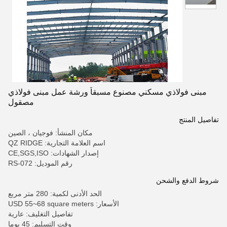
مبنى فولاذي مسكني مصنوع مسبقاً ورشة عمل مبنى فولاذي
مصقول
تفاصيل المنتج
مكان المنشأ: فوجيان ، الصين
اسم العلامة التجارية: QZ RIDGE
إصدار الشهادات: CE,SGS,ISO
رقم الموديل: RS-072
شروط الدفع والشحن
الحد الأدنى لكمية: 280 متر مربع
الأسعار: USD 55~68 square meters
تفاصيل التغليف: عارية
وقت التسليم: 45 يوما