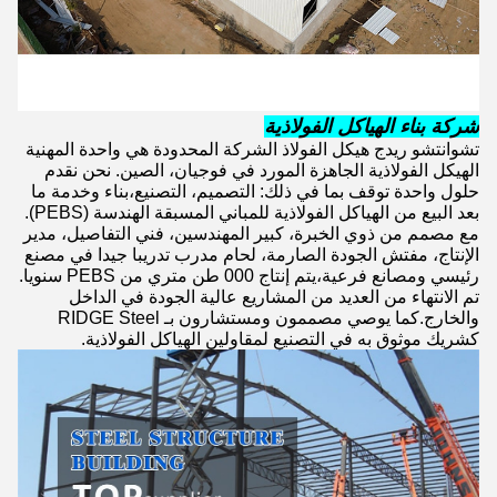
شركة بناء الهياكل الفولاذية
تشوانتشو ريدج هيكل الفولاذ الشركة المحدودة هي واحدة المهنية
الهيكل الفولاذية الجاهزة المورد في فوجيان، الصين. نحن نقدم
حلول واحدة توقف بما في ذلك: التصميم، التصنيع،بناء وخدمة ما
بعد البيع من الهياكل الفولاذية للمباني المسبقة الهندسة (PEBS).
مع مصمم من ذوي الخبرة، كبير المهندسين، فني التفاصيل، مدير
الإنتاج، مفتش الجودة الصارمة، لحام مدرب تدريبا جيدا في مصنع
رئيسي ومصانع فرعية،يتم إنتاج 000 طن متري من PEBS سنويا.
تم الانتهاء من العديد من المشاريع عالية الجودة في الداخل
والخارج.كما يوصي مصممون ومستشارون بـ RIDGE Steel
كشريك موثوق به في التصنيع لمقاولين الهياكل الفولاذية.