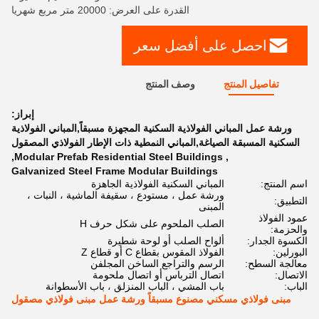
القدرة على العرض: 20000 متر مربع شهريا
احصل على أفضل سعر
تفاصيل المنتج
وصف المنتج
إبراز:
ورشة عمل المباني الفولاذية السكنية المجهزة مسبقاً,المباني الفولاذية
السكنية المسبقة الصياغة,المباني النمطية ذات الإطار الفولاذي المصقول
,
Modular Prefab Residential Steel Buildings
,
Galvanized Steel Frame Modular Buildings
اسم المنتج:
المباني السكنية الفولاذية الجاهزة
ورشة عمل ، مستودع ، سقيفة الماشية ، النبات ،
التطبيق:
المبنى
عمود الفولاذ
الصلب الملحوم على شكل حرف H
والحزمة:
الكسوة الجدار:
ألواح الصلب أو لوحة شطيرة
البورلين:
الفولاذ المقوس بقطاع C أو قطاع Z
معالجة السطح:
الرسم والتراجع الساخن المجلفن
الاتصال:
اتصال الترباس أو اتصال ملحومة
الباب:
باب المشي ، الباب المنزلق ، باب الأسطوانة
مبنى فولاذي مسكني مصنوع مسبقاً ورشة عمل مبنى فولاذي مصقول