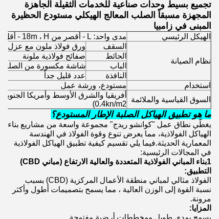
تجميع بسيط وحدات صناعية للخدمات الثقيلة الجاهزة
المجهزة مسبقاً الصلب المعالج الهيكلي مستودع الحظيرة
المبنى في زامبيا
الهيكل الرئيسي
مدى واحد: L - أقصر من 18m ، H - أقل من 6m
السقف
ورق فولاذ ملون مع عزل الصوف
الحائط
صفائح فولاذية ملونة
نظام الصيانة
الباب
شاشة مكسورة من الصلب بسيط
النافذة
عدد قليل جداً
استخدام
مستودع، ورشة عمل
أفريقيا والشرق الأوسط وأمريكا الجنوبية (
السوق القياسية والملائمة
0.4kn/m2)
ما هو تطبيق الهياكل الصلبة الإطار المستودع؟
يغطّي نطاق عمل "كوانشو ريدج" مجموعة واسعة من مشاريع بناء
الهياكل الفولاذية، مما يعرض تنوع وقوة الفولاذ في الهندسة
المعمارية الحديثة.فيما يلي تقسيم كيفية تطبيق الهياكل الفولاذية
في المجالات الرئيسية:
1بناء المباني الفولاذية المتعددة والعالية الارتفاع (مباني CBD)
التطبيق:
الفولاذ مثالي لمباني منطقة الأعمال المركزية (CBD) بسبب
نسبة القوة إلى الوزن العالية ، مما يسمح بتصميمات أطول وأكثر
مرونة.
المزايا:
يسمح بمدى طويل ومخططات أرضية مفتوحة.