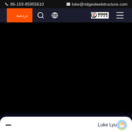
86-159-85955610
luke@ridgesteelstructure.com
دردشة
Luke Lyu