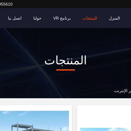
955610
المنزل
المنتجات
برنامج VR
حولنا
اتصل بنا
المنتجات