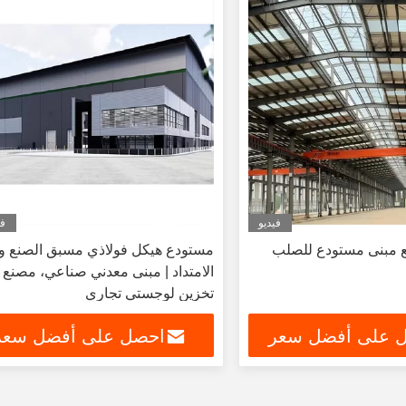
فيديو
في
مربع مبنى مستودع للصلب
مستودع هيكل فولاذي مسبق الصنع و
الامتداد | مبنى معدني صناعي، مصنع
تخزين لوجستي تجاري
 على أفضل سعر
احصل على أفضل سعر