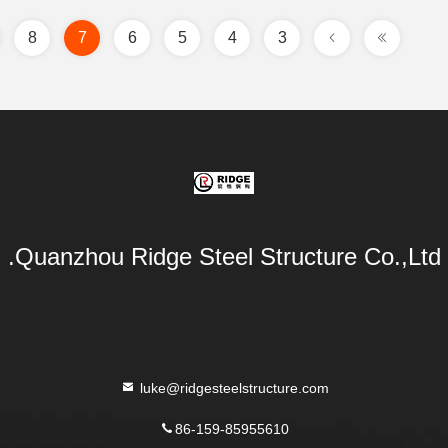
8
7
6
5
4
3
Quanzhou Ridge Steel Structure Co.,Ltd.
luke@ridgesteelstructure.com
86-159-85955610