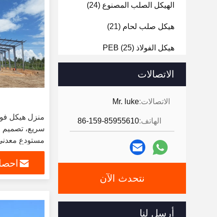
الهيكل الصلب المصنوع
(24)
هيكل صلب لحام
(21)
هيكل الفولاذ PEB
(25)
هيكل فولاذي مجلفن
(21)
الاتصالات
الاتصالات:
Mr. luke
منزل هيكل فول
الهاتف:
86-159-85955610
مستودع معدني
احصل
نتحدث الآن
أرسل لنا