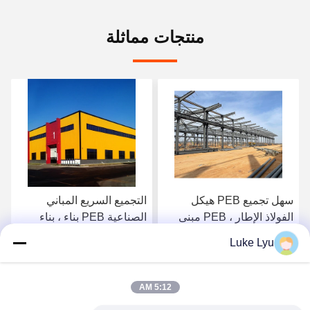
منتجات مماثلة
سهل تجميع PEB هيكل
التجميع السريع المباني
الفولاذ الإطار ، PEB مبنى
الصناعية PEB بناء ، بناء
مسبق الهندسة مع المفاصل
عمود الفولاذ المجهز
Luke Lyu
المشددة
احصل على أفضل سعر
احصل على أفضل سعر
5:12 AM