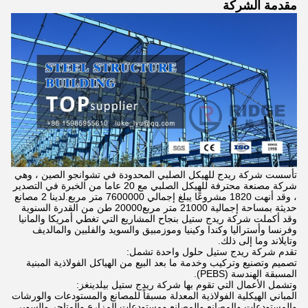
مقدمة الشركة
تأسست شركة ريدج للهيكل الصلبي المحدودة في تشوانجو الصين ، وهي
شركة مصنعة محترفة للهيكل الصلبي مع 20 عاما من الخبرة في التصدير
، وقد أنهت 1820 مشروعًا يبلغ إجمالي 7600000 متر مربع.لدينا 2 مصانع
حديثة بمساحة إجمالية 21000 متر مربع20000 طن من القدرة السنوية
وقد أكملت شركة ريدج ستيل بنجاح المشاريع التي تغطي أمريكا والمانيا
وفرنسا وأستراليا وكندا وكينيا وموزمبيق والسويد والفلبين والمالديف
وتايلاند وما إلى ذلك.
تقدم شركة ريدج ستيل حلول واحدة تشمل:
تصميم وتصنيع وتركيب وخدمة ما بعد البيع من الهياكل الفولاذية المبنية
المسبقة الهندسة (PEBS).
وتشمل الأعمال التي تقوم بها شركة ريدج ستيل بيلدينغز:
المباني الهيكلية الفولاذية المعدلة مسبقاً للمصانع والمستودعات والورشات
والمستودعات والمصانع والمصانع ومستودعات المزارع والمتاجر والسوبر