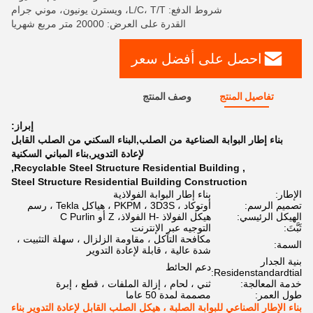
شروط الدفع: L/C، T/T، ويسترن يونيون، موني جرام
القدرة على العرض: 20000 متر مربع شهريا
احصل على أفضل سعر
تفاصيل المنتج
وصف المنتج
إبراز:
بناء إطار البوابة الصناعية من الصلب,البناء السكني من الصلب القابل
لإعادة التدوير,بناء المباني السكنية
,
Recyclable Steel Structure Residential Building
,
Steel Structure Residential Building Construction
الإطار:
بناء إطار البوابة الفولاذية
تصميم الرسم:
أوتوكاد ، PKPM ، 3D3S ، هياكل Tekla ، رسم
الهيكل الرئيسي:
هيكل الفولاذ -H الفولاذ، Z أو C Purlin
ثَبَّتَ:
التوجيه عبر الإنترنت
مكافحة التآكل ، مقاومة الزلزال ، سهلة التثبيت ،
السمة:
شدة عالية ، قابلة لإعادة التدوير
بنية الجدار
دعم الحائط
Residenstandardtial:
خدمة المعالجة:
ثني ، لحام ، إزالة الملفات ، قطع ، إبرة
طول العمر:
مصممة لمدة 50 عاما
بناء الإطار الصناعي للبوابة الصلبة ، هيكل الصلب القابل لإعادة التدوير بناء