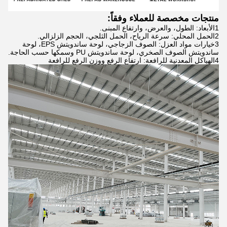
منتجات مخصصة للعملاء وفقاً:
1الأبعاد: الطول، والعرض، وارتفاع المبنى.
2الحمل المحلي: سرعة الرياح، الحمل الثلجي، الحجم الزلزالي.
3خيارات مواد العزل: الصوف الزجاجي، لوحة ساندويتش EPS، لوحة
ساندويتش الصوف الصخري، لوحة ساندويتش PU وسمكها حسب الحاجة.
4الهياكل المعدنية للرافعة: ارتفاع الرفع ووزن الرفع للرافعة