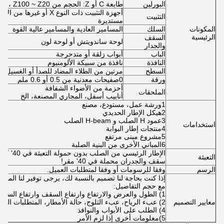
البورلين
طابعة C أو Z: الحجم من C120 ~ C320 ، Z100 ~ Z20
أجهزة التثبيت ذات النوع X 
التثبيت
مستديرة
المكونات
السلك
المسامير العادية والمسامير عالية القوة
الرئيسية
السقف
لوحة ساندويتش أو لوحة لون
والجدار
الباب
أبواب زلقة أو متدحرجة
النافذة
نافذة من سبيكة الألومنيوم
السطح
مرتين من الطلاء المضاد للصدأ أو الغسيل ا
ورقة
0صفيحات معدنية من 0.5 أو 0.6 ملم
أحزمة من الأضواء الشفافة
الملحقات
أنابيب أسفل، المجاري المصنعة، الخ
1ورشة عمل، مستودع، مصنع
2هيكل الإطار الحديدي
3عمود H الصلب و H-beam الصلب
استخدامات
4منتجات إطار البوابة
5مشروع مبنى مرتفع
6المباني الأخرى من البنية الصلبة
الإطار الرئيسي من الصلب بدون حمولة التعبئة في 40' OT،
التعبئة
سقف والجدران محملة في 40' مقر!
الرسم
وفقا للرسومات أو وفقا لمتطلبات العميل.
إذا كنت بحاجة لنا تصميم بالنسبة لك، يرجى توفير لنا المعيار
مع حجم التفاصيل:
1) الطول والعرض والارتفاع وارتفاع السقف وارتفاع السقف الخ
معايير التصميم
2) عبء الرياح، عبء الثلوج، حالة الأمطار، المتطلبات الزلزالية، الخ
4) الطلب على الأبواب والنوافذ
5)معلومات أخرى إذا لزم الأمر