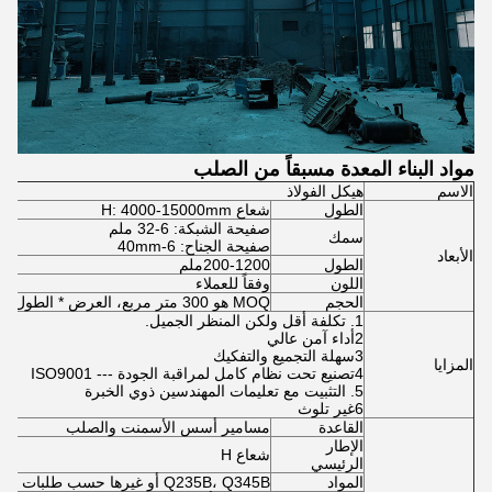
مواد البناء المعدة مسبقاً من الصلب
الاسم
هيكل الفولاذ
الطول
شعاع H: 4000-15000mm
صفيحة الشبكة: 6-32 ملم
سمك
صفيحة الجناح: 6-40mm
الأبعاد
الطول
200-1200ملم
اللون
وفقاً للعملاء
الحجم
MOQ هو 300 متر مربع، العرض * الطول * ارتفاع السقف،
1. تكلفة أقل ولكن المنظر الجميل.
2أداء آمن عالي
3سهلة التجميع والتفكيك
المزايا
4تصنيع تحت نظام كامل لمراقبة الجودة --- ISO9001
5. التثبيت مع تعليمات المهندسين ذوي الخبرة
6غير تلوث
القاعدة
مسامير أسس الأسمنت والصلب
الإطار
شعاع H
الرئيسي
المواد
Q235B، Q345B أو غيرها حسب طلبات المشترين.