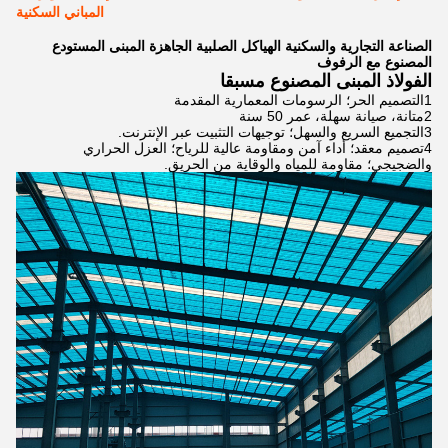
المباني السكنية
الصناعة التجارية والسكنية الهياكل الصلبية الجاهزة المبنى المستودع
المصنوع مع الرفوف
الفولاذ المبنى المصنوع مسبقا
1التصميم الحر؛ الرسومات المعمارية المقدمة
2متانة، صيانة سهلة، عمر 50 سنة
3التجميع السريع والسهل؛ توجيهات التثبيت عبر الإنترنت.
4تصميم معقد؛ أداء آمن ومقاومة عالية للرياح؛ العزل الحراري
والضجيجي؛ مقاومة للمياه والوقاية من الحريق.