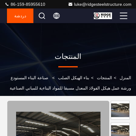
86-159-85955610
luke@ridgesteelstructure.com
دردشة
المنتجات
المنزل
>
المنتجات
>
بناء الهيكل الصلب
>
صناعة البناء المستودع
ورشة عمل هيكل الفولاذ المعدل مسبقا للمواد البناءية للمباني الصناعية