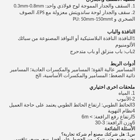
1. السقف والجدار المموجة لوح فولاذي واحد: 0.3mm-0.8mm
2. سقف والجدار لوحة ساندويتش معزولة مع EPS، الصوف
الصخري و PU: 50mm-150mmt
النافذة والباب
1النافذة: النافذة البلاستيكية أو النوافذ المصنوعة من سبائك
الألومنيوم
2باب: باب منزلق أو باب متدحرج
أدوات الربط
المسامير عالية القوة؛ المسامير والمكسرات العادية؛ المسامير
ذاتية الضغط؛ المسامير والمكسرات الأساسية، الخ
ملحقات اخرى اختياري
1. المياه
2-الأنبوب
3الحائط الطوبي: ارتفاع الحائط الطوبي يعتمد على حاجة العميل
4نظام التهوية
5ارتفاع رفع الرافعة: > 6m
6وزن الرافعة: 3-30
الأسئلة الشائعة
س1: هل شركتك مصنع أم شركة تجارية؟
نحن مصنع، حتى تتمكن من الحصول على أفضل سعر وسعر تنافسي.