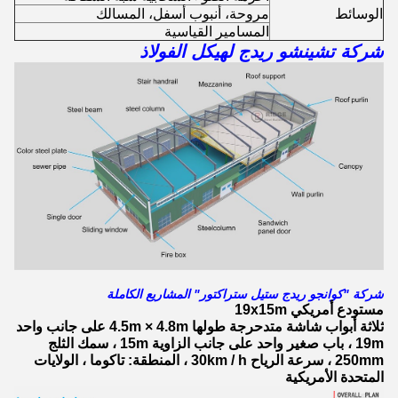
الوسائط
مروحة، أنبوب أسفل، المسالك
المسامير القياسية
شركة تشينشو ريدج لهيكل الفولاذ
شركة "كوانجو ريدج ستيل ستراكتور" المشاريع الكاملة
مستودع أمريكي 19x15m
ثلاثة أبواب شاشة متدحرجة طولها 4.5m × 4.8m على جانب واحد
19m ، باب صغير واحد على جانب الزاوية 15m ، سمك الثلج
250mm ، سرعة الرياح 30km / h ، المنطقة: تاكوما ، الولايات
المتحدة الأمريكية