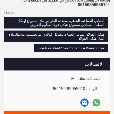
إضافة الـ (واتس اب) الخاص بي للمزيد من المعلومات:
+8615985955610
Tags:
المباني الصناعية الجاهزة متعددة الطوابق,بناء مستودع لهيكل
الصلب الصناعي,مستودع هيكل فولاذ مقاوم للحريق
هيكل الفولاذ المباني الصناعي,هيكل فولاذي تم تصميمه مسبقًا,مادة
البناء هيكل الفولاذ
Fire Resistant Steel Structure Warehouse
الاتصالات
الاتصالات:
Mr. luke
الهاتف:
86-159-85955610