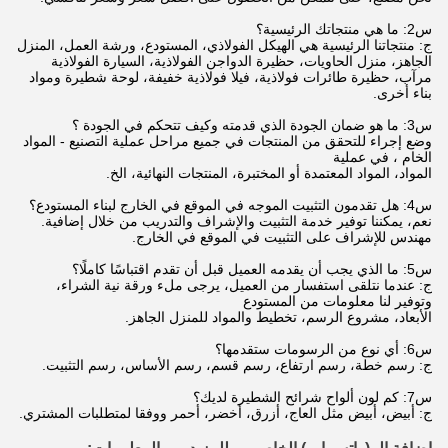
س2: ما هي منتجاتك الرئيسية؟
ج: منتجاتنا الرئيسية هي الهيكل الفولاذي، المستودع، ورشة العمل، المنزل
الجاهز، منزل الحاويات، حظيرة الدواجن الفولاذية، السيارة الفولاذية
مرآب، حظيرة طائرات فولاذية، فيلا فولاذية خفيفة، لوحة شطيرة ومواد
بناء أخرى.
س3: ما هو ضمان الجودة الذي قدمته وكيف تتحكم في الجودة ؟
وضع إجراء للتحقق من المنتجات في جميع مراحل عملية التصنيع - المواد
الخام ، في عملية
المواد، المواد المعتمدة أو المختبرة، المنتجات النهائية، الخ.
س4: هل تقدمون التثبيت الموجه في الموقع في الخارج لبناء المستودع؟
نعم، يمكننا توفير خدمة التثبيت والإشراف والتدريب من خلال إضافية.
مهندس للإشراف على التثبيت في الموقع في الخارج.
س5: ما الذي يجب أن يقدمه العميل قبل أن تقدم اقتباسًا كاملًا؟
ج: عندما نتلقى استفسار من العميل، يرجى ملء ورقة نية الشراء،
وتوفير لنا معلومات من المستودع
الأبعاد، مشروع الرسم، تخطيط والمواد للمنزل الجاهز.
س6: أي نوع من الرسومات ستقدمها؟
ج: رسم خطة، رسم ارتفاع، رسم قسم، رسم الأساس، رسم التثبيت.
س7: كم لون ألواح شرائح الشطيرة لديك؟
ج: أبيض، أبيض مثل العاج، أزرق، أخضر، أحمر ووفقا لمتطلبات المشتري.