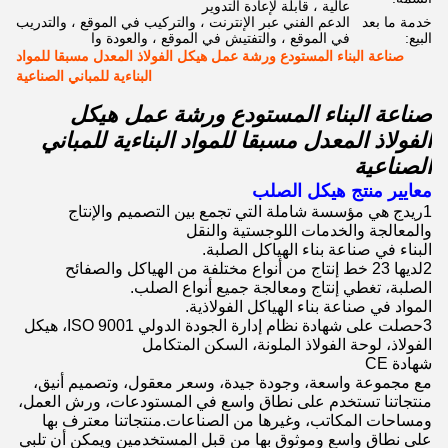
عالية ، قابلة لإعادة التدوير
خدمة ما بعد
الدعم الفني عبر الإنترنت ، والتركيب في الموقع ، والتدريب
البيع:
في الموقع ، والتفتيش في الموقع ، والعودة وا
صناعة البناء المستودع ورشة عمل هيكل الفولاذ المعدل مسبقا للمواد
البناءية للمباني الصناعية
صناعة البناء المستودع ورشة عمل هيكل
الفولاذ المعدل مسبقا للمواد البناءية للمباني
الصناعية
معايير منتج هيكل الصلب
1ريدج هي مؤسسة شاملة التي تجمع بين التصميم والإنتاج
والمعالجة والخدمات اللوجستية والنقل
البناء في صناعة بناء الهياكل الصلبة.
2لديها 23 خط إنتاج من أنواع مختلفة من الهياكل والصفائح
الصلبة، تغطي إنتاج ومعالجة جميع أنواع الصلب.
المواد في صناعة بناء الهياكل الفولاذية.
3حصلت على شهادة نظام إدارة الجودة الدولي ISO 9001، هيكل
الفولاذ، لوحة الفولاذ الملونة، السكن المتكامل
شهادة CE
مع مجموعة واسعة، وجودة جيدة، وسعر معقول، وتصميم أنيق،
منتجاتنا تستخدم على نطاق واسع في المستودعات، ورش العمل،
ومساحات المكاتب، وغيرها من الصناعات.منتجاتنا معترف بها
على نطاق واسع وموثوق بها من قبل المستخدمين ويمكن أن تلبي