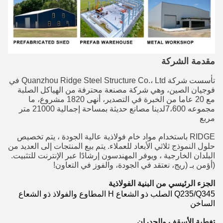
مقدمة الشركة
تأسست شركة Quanzhou Ridge Steel Structure Co.، Ltd في
فوجيان الصين، وهي شركة مصنعة محترفة من الهياكل الصلبة
مع 20 عاما من الخبرة في التصدير، أنهى 1820 مشروع، ما
مجموعه 7،600لدينا مصانع حديثة بمساحة إجمالية 21000 متر
مربع
RIDGE باستخدام مواد خام فولاذية عالية الجودة ، يتم تخصيص
حلول النموذج ثلاثي الأبعاد للعملاء. يتم بيع المنتجات إلى العديد من
البلدان الخارجية ، ويوفر المهندسون إرشادًا عبر الإنترنت للتثبيت.
(أؤمن بـ (ريج، نعتقد في الجودة، والفوز في التعاون!
الجزء الرئيسي من البنية الفولاذية
Q235/Q345 الصلب ذو الشعاع H المطاوع والفولاذ ذو الشعاع
الساخن
تغطية الأسقف والجدران