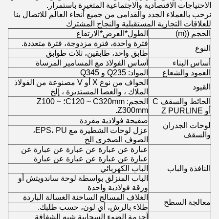
الاحتياجات الاقتصادية والاجتماعية المتغيرة باستمرار.
نرحب بالعملاء الجدد والقدامى من جميع أنحاء العالم للاتصال بنا
للعلاقات التجارية المستقبلية والنجاح المشترك
الحجم ((m)
الطول*العرض*الارتفاع
فترة واحدة، فترة مزدوجة، فترة متعددة.
النوع
طابق واحد، طابقين، ثلاث طوابق
أساس البناء
أساس الفولاذ مع المسامير المرساة
العمود والشعاع
المواد: Q235 و Q345
الحواف من نوع X أو V مصنوعة من الفولاذ
القيود
الملاك ، والعصا المستديرة ، إلخ
الحائط والسقف C
الحجم: C120 ~ C320mm؛ Z100 ~
Z300mm.
أو Z PURLINE
صفيحة فولاذية مفردة
لوحات الجدران
عزل لوحات الشطيرة مع EPS، PU،
والسقف
الصوف الصخري الخ
عبارة عن عبارة عن عبارة عن عبارة عن
عبارة عن عبارة عن عبارة عن عبارة
النافذة والباب
الباب الكهربائي
الباب المنزلق بواسطة لوحة ساندويتش أو
ورقة فولاذية واحدة
الغلاف المسالج الساخنة الغسالة الباردة
معالجة السطح
طلاء بالرش، أي لون، حسب طلبك.
أحزمة الضوء السحابية شبه الشفافة