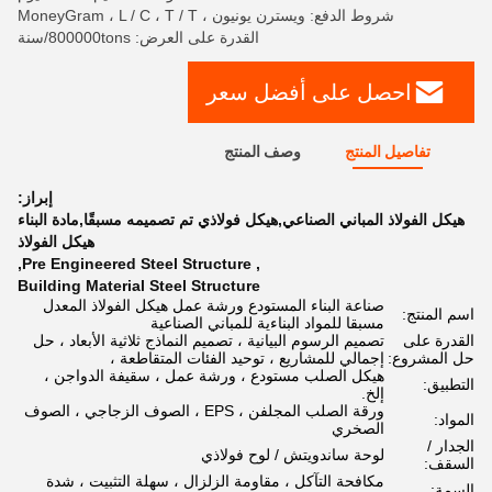
شروط الدفع: ويسترن يونيون ، MoneyGram ، L / C ، T / T
القدرة على العرض: 800000tons/سنة
احصل على أفضل سعر
تفاصيل المنتج
وصف المنتج
إبراز:
هيكل الفولاذ المباني الصناعي,هيكل فولاذي تم تصميمه مسبقًا,مادة البناء
هيكل الفولاذ
,
Pre Engineered Steel Structure
,
Building Material Steel Structure
صناعة البناء المستودع ورشة عمل هيكل الفولاذ المعدل
اسم المنتج:
مسبقا للمواد البناءية للمباني الصناعية
القدرة على
تصميم الرسوم البيانية ، تصميم النماذج ثلاثية الأبعاد ، حل
حل المشروع:
إجمالي للمشاريع ، توحيد الفئات المتقاطعة ،
هيكل الصلب مستودع ، ورشة عمل ، سقيفة الدواجن ،
التطبيق:
إلخ.
ورقة الصلب المجلفن ، EPS ، الصوف الزجاجي ، الصوف
المواد:
الصخري
الجدار /
لوحة ساندويتش / لوح فولاذي
السقف:
مكافحة التآكل ، مقاومة الزلزال ، سهلة التثبيت ، شدة
السمة: