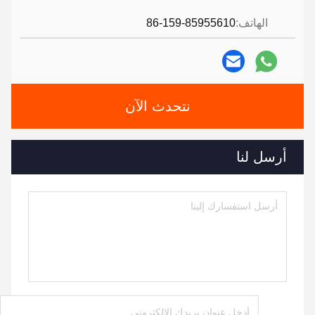
الهاتف:
86-159-85955610
نتحدث الآن
أرسل لنا