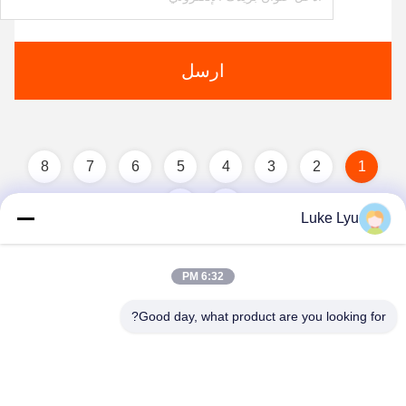
ارسل
8
7
6
5
4
3
2
1
Luke Lyu
6:32 PM
Good day, what product are you looking for?
Quanzhou Ridge Steel Structure Co.,Ltd.