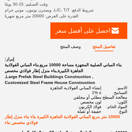
وقت التسليم: 15-30 يومًا
شروط الدفع: L/C، T/T، ويسترن يونيون، موني جرام
القدرة على العرض: 20000 متر مربع شهريا
احصل على أفضل سعر
تفاصيل المنتج
وصف المنتج
إبراز:
بناء المباني الصلبية المجهزة مساحة 10000 مربع,بناء المباني الفولاذية
الجاهزة الكبيرة,بناء منزل إطار فولاذي مخصص
,
Large Prefab Steel Buildings Construction
,
Customized Steel Frame House Construction
الاسم:
إنشاء المباني الفولاذية الجاهزة
التسامح:
± 1%
معالجة السطح:
مطلي أو مجلفن
اللون:
لون مخصص
المواد الخام:
فولاذ الكربون
النوع:
خفيفة أو ثقيلة
10000 متر مربع المباني الفولاذية الجاهزة الكبيرة بناء بناء منزل إطار
فولاذي مخصص بناء