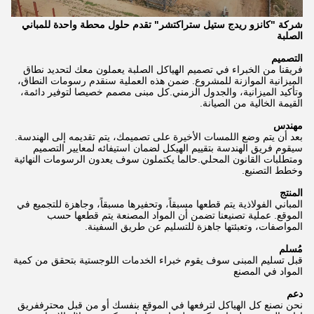
شركة "كانزو ريدج ستيل ستراكتشر" تقدم حلول محطة واحدة للمباني
الصلبة
التصميم
فريقنا من الخبراء في تصميم الهياكل الصلبة يعملون معك لتحديد نطاق
الميزانية الموازنة للمشروع. ضمن هذه العملية سنقدم رسومات النطاق،
وتأكيد الميزانية، والجدول الزمني.كل مبنى مصمم خصيصا لتوفير دائمة،
القيمة الخالية من الصيانة.
مهندس
بعد أن يتم وضع اللمسات الأخيرة على تصميمك، يتم تقديمه إلى الهندسة.
سيقوم فريق الهندسة بتقييم الهيكل لضمان استيفائه لمعايير التصميم
ومتطلبات القانون المحلي.حالما يكتملون سوف يعدون الرسومات النهائية
وخطط التصنيع.
المنتج
المباني الفولاذية يتم قطعها مسبقاً، وتحفيرها مسبقاً، وجاهزة للتجميع في
الموقع. عملية تصنيعنا تضمن أن المواد المصنعة يتم قطعها حسب
المواصفات، وتعبئتها جاهزة للتسليم عن طريق السفينة.
مُسلم
قبل تسليم المبنى سوف يقوم خبراء الخدمات اللوجستية بتحقق من كمية
المواد في المصنع
دعم
نحن نصنع كل الهياكل لترفعها في الموقع بنفسك أو من قبل محترففريق