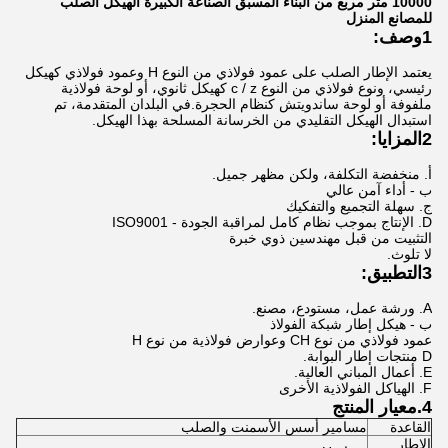
10000 متر مربع من البناء المسبق الصناعة الكبيرة الهيكل الصلب
للمصانع المنزل
1وصف:
يعتمد الإطار الصلب على عمود فولاذي من النوع H وعمود فولاذي كهيكل
رئيسي، ونوع فولاذي من النوع c / z كهيكل ثانوي، أو لوحة فولاذية
ملفوفة أو لوحة ساندويتش كنظام الحجرة.في البلدان المتقدمة، تم
استبدال الهيكل التقليدي من الخرسانة المسلحة بهذا الهيكل.
2المزايا:
أ. منخفضة التكلفة، ولكن مظهر جميل.
ب - أداء آمن عالي
ج. سهلة التجميع والتفكيك
D. الإنتاج بموجب نظام كامل لمراقبة الجودة - ISO9001
التثبيت من قبل مهندسين ذوي خبرة
لا تلوث.
3التطبيق:
A. ورشة عمل، مستودع، مصنع.
ب - هيكل إطار شبكة الفولاذ
عمود فولاذي من نوع CH وعوارض فولاذية من نوع H
D منتجات إطار البوابة.
E. أعمال المباني العالية.
F. الهياكل الفولاذية الأخرى
4.معيار المنتج
القاعدة
مسامير أسس الأسمنت والصلب
الإطار