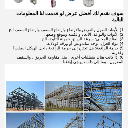
سوف نقدم لك أفضل عرض لو قدمت لنا المعلومات
التالية
1) الأبعاد: الطول والعرض والارتفاع وارتفاع السقف وارتفاع السقف الخ
2) الأبواب والنوافذ: الأبعاد والكمية وموقع وضعها.
3) المناخ المحلي: سرعة الرياح، حمولة الثلوج، الخ.
4) مواد العزل: لوحة ساندوتش أو ورقة فولاذية.
5) حزمة الرافعة: هل تحتاج إلى حزمة الرافعة داخل الهيكل الصلب؟
وقدرته.
6) إذا كانت هناك متطلبات أخرى ، مثل مقاومة الحريق ، والسقف
المعزول ، وما إلى ذلك ، يرجى إبلاغنا.