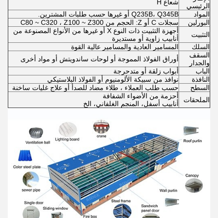
شعاع H
الرئيسي
المواد
Q235B، Q345B أو غيرها حسب طلبات المشترين.
البورلين
سجلات C أو Z: الحجم من C80 ~ C320 ، Z100 ~ Z300
أجهزة التثبيت ذات النوع X أو غيرها من الأنواع المصنوعة من
التثبيت
أنابيب زاوية أو مستديرة
السلك
المسامير العادية والمسامير عالية القوة
السقف
أوراق الفولاذ المموجة أو لوحات ساندويتش أو مواد أخرى
والجدار
الباب
أبواب زلقة أو متدحرجة
النافذة
نوافذ من سبيكة الألومنيوم أو الفولاذ البلاستيكي
السطح
حسب طلب العملاء ، طلاء مضاد للصدأ أو علاج غليات ساخنة
أحزمة من الأضواء الشفافة
الملحقات
أنابيب أسفل، المنجم الغلفاني، الخ