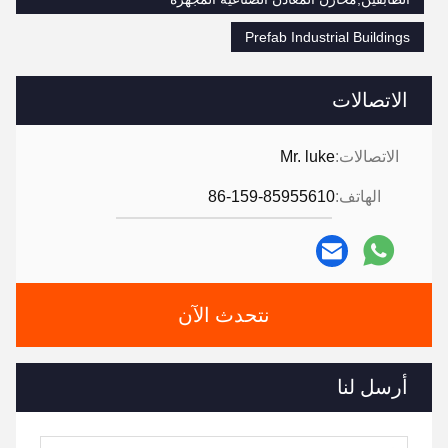
Prefab Industrial Buildings
الاتصالات
الاتصالات:
Mr. luke
الهاتف:
86-159-85955610
نتحدث الآن
أرسل لنا