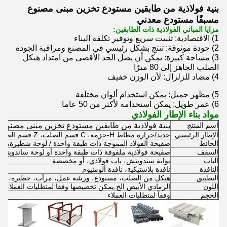
بنية فولاذية من طابقين مستودع تخزين مبنى مصنوع
مسبقًا مستودع معدني
مزايا المباني الفولاذية ذات الطابقين:
1) الاقتصادية: تثبيت سريع وتوفير تكلفة البناء
2) جودة موثوقة: تنتج بشكل رئيسي في المصنع ومراقبة الجودة
3) مساحة كبيرة: يمكن أن يصل الحد الأقصى من امتداد هيكل
الصلب الجاهز إلى 80 مترًا
4) مضاد للزلزال: لأن الوزن خفيف
5) مظهر جميل: يمكن استخدام ألوان مختلفة
6) عمر طويل: يمكن استخدامه لأكثر من 50 عاما
مواد بناء الإطار الفولاذي
اسم المنتج
بنية فولاذية من طابقين مستودع تخزين مبنى مصنوع 
الإطار الرئيسي
حديد/حرارة مطاط H-حزمة، C قسم الصلب، Z قسم الصلب،الأنبوب المربع، أو مخصصة
الحائط
صفيحة الفولاذ المموجة ذات طبقة واحدة / لوحة شطيرة، 
السقف
صفيحة فولاذية ملفوفة ذات طبقة واحدة أو لوحة ساندويت
الباب
بوابة سندويتش، باب فولاذي، أو مخصصة
النافذة
نافذة بلاستيكية، نافذة ألومنيوم
التطبيق
هيكل من الصلب، مستودع، ورشة عمل، مرآب، حظيرة، م
اللون
الرمادي الأبيض الخ.يمكن تخصيصها وفقا لمتطلبات العملاء
الحجم
وفقاً لمتطلبات العملاء