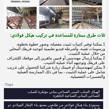
ثلاث طرق ممتازة للمساعدة في تركيب هيكل فولاذي:
1 يمكننا توفير كتيبات تثبيت مفصلة، وصور خطوة بخطوة،
ورسومات تقنية، وأشرطة فيديو تعليمية لتوجيه فريقك المحلي
من خلال عملية التثبيت.
2 يمكننا إرسال مهندسين أو فنيين ماهرين إلى موقعك للإشراف
على فريقك وتوجيهه أثناء عملية التثبيت.
3 يمكن لمهندسينك أو فنيينك زيارة شركتنا للحصول على تدريب
شامل على عملية التثبيت ، بما في ذلك الممارسة العملية
والتفسيرات التفصيلية.
Tags:
الهيكل الصلب المبنى الصناعي,مباني مؤطرة للصلب
الصناعي,المباني الصناعية الجاهزة
مستودع بناء هيكل فولاذي من طابقين,مصنع بناء الإطار الفولاذي ذو
الطابقين,مخازن المعادن الصناعية المجهزة