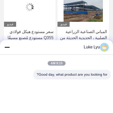
فيديو
فيديو
المباني الصناعية الزراعية
سعر مستودع هيكل فولاذي
الصلبية ، الحديدية الحديثة من
Q355 مستودع مُصنع مسبقًا
السهل بناء مستودع
هيكل بناء معدني مصنع
Luke Lyu
تخزين إطار معدني صناعي
احصل على أفضل سعر
احصل على أفضل سعر
9:15 AM
Good day, what product are you looking for?
Quanzhou Ridge Steel Structure Co.,Ltd.
luke@ridgesteelstructure.com
86-159-85955610