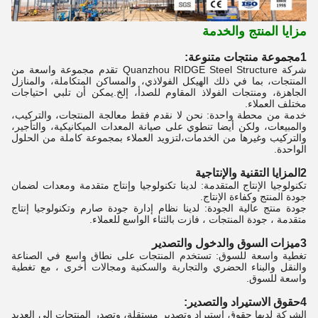
مزايا المنتج والخدمة
1مجموعة منتجات متنوعة:
شركة Quanzhou RIDGE Steel Structure تقدم مجموعة واسعة من
المنتجات، بما في ذلك الهيكل الفولاذي، والمساكن المتكاملة، والمنازل
الجاهزة، ومنتجات الفولاذ المقاوم للصدأ، إلخ.يمكن أن تلبي احتياجات
مختلف العملاء.
خدمة من محطة واحدة: نحن لا نقدم فقط معالجة المنتجات، والتركيب،
والمبيعات، ولكن أيضا تنطوي على صيانة المعدات الميكانيكية، والتأجير،
والتركيب وغيرها من الخدمات،لتزويد العملاء بمجموعة كاملة من الحلول
الواحدة.
2المزايا التقنية والإنتاجية
تكنولوجيا الإنتاج المتقدمة: لدينا تكنولوجيا وإنتاج متقدمة ومعدات لضمان
جودة المنتج وكفاءة الإنتاج.
جودة منتج عالية الجودة: لدينا نظام إدارة جودة صارم وتكنولوجيا إنتاج
متقدمة ، جودة المنتجات ، فازت بالثناء الواسع للعملاء.
3ميزات السوق والدخول والتصدير
تغطية واسعة للسوق: تستخدم المنتجات على نطاق واسع في الصناعة
والنقل والبناء الحضري والتجارية والسكنية ومجالات أخرى ، مع تغطية
واسعة للسوق.
4حقوق الاستيراد والتصدير:
الشركة لديها حقوق استيراد وتصدير مستقلة، وتصدر المنتجات إلى العديد