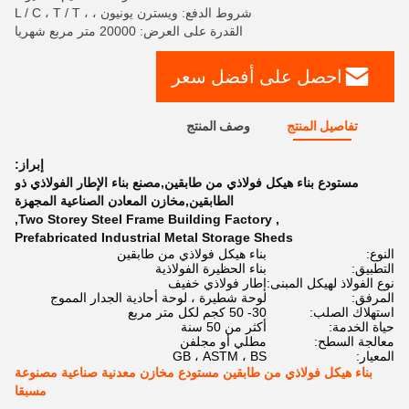
شروط الدفع: ويسترن يونيون ، ، L / C ، T / T
القدرة على العرض: 20000 متر مربع شهريا
احصل على أفضل سعر
تفاصيل المنتج
وصف المنتج
إبراز:
مستودع بناء هيكل فولاذي من طابقين,مصنع بناء الإطار الفولاذي ذو
الطابقين,مخازن المعادن الصناعية المجهزة
,
Two Storey Steel Frame Building Factory
,
Prefabricated Industrial Metal Storage Sheds
النوع:
بناء هيكل فولاذي من طابقين
التطبيق:
بناء الحظيرة الفولاذية
نوع الفولاذ لهيكل المبنى:
إطار فولاذي خفيف
المرفق:
لوحة شطيرة ، لوحة أحادية الجدار المموج
استهلاك الصلب:
30- 50 كجم لكل متر مربع
حياة الخدمة:
أكثر من 50 سنة
معالجة السطح:
مطلي أو مجلفن
المعيار:
GB ، ASTM ، BS
بناء هيكل فولاذي من طابقين مستودع مخازن معدنية صناعية مصنوعة
مسبقا