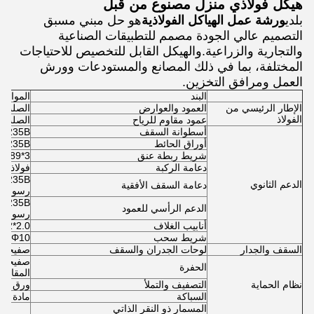
هيكل فولاذي منزل مصنوع من قبل
بلدي
ورشة عمل الهياكل الفولاذية
هو حل مبني مسبق
التصميم عالي الجودة مصمم للتطبيقات الصناعية
والتجارية والزراعية.والهيكل القابل للتخصيص للاحتياجات
المختلفة، بما في ذلك المصانع والمستودعات وورش
العمل ومرافق التخزين.
البند
المواد
الإطار الرئيسي من
العمود والعوارض
الصلب Q235، Q355، الطلاء أو التصبغ
الفولاذ
عمود مقاوم للرياح
الصلب Q235، Q355، الطلاء أو التصبغ
أسطوانة السقف
Q235B الفولاذ المقاوم للصدأ من قسم C/Z
أوراق الحائط
Q235B الفولاذ المقاوم للصدأ من قسم C/Z
شريط ربطة عنق
Q235,φ89*3 أنابيب ف
دعامة الركبة
فولاذ الزاوية،
الدعم الثانوي
دعامة السقف الأفقية
رسومات
الدعم الرأسي للعمود
رسومات
أنابيب الغلاف
φ32*2.0أنابيب الصلب 5
شريط سحب
Φ10 قضيب مستدير Q235
السقف والجدار
لوحات الجدران والسقف
صفيحات 
صفيحات ا
الحفرة
المقاوم 
نظام الحماية
التصفيف والتملأ
ورق فول
السباكة
مادة ب
المسمار ذو النقر الذاتي