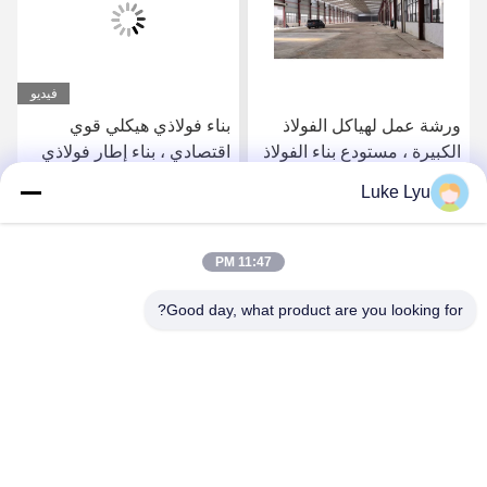
فيديو
ورشة عمل لهياكل الفولاذ
بناء فولاذي هيكلي قوي
الكبيرة ، مستودع بناء الفولاذ
اقتصادي ، بناء إطار فولاذي
المجهز
مسبق الصياغة
Luke Lyu
احصل على أفضل سعر
احصل على أفضل سعر
11:47 PM
Good day, what product are you looking for?
Quanzhou Ridge Steel Structure Co.,Ltd.
luke@ridgesteelstructure.com
86-159-85955610