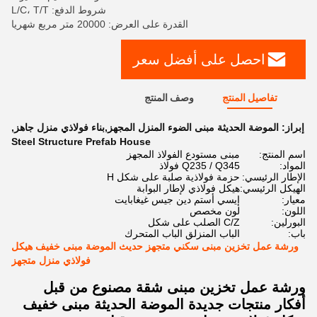
شروط الدفع: L/C، T/T
القدرة على العرض: 20000 متر مربع شهريا
احصل على أفضل سعر
تفاصيل المنتج
وصف المنتج
إبراز:
الموضة الحديثة مبنى الضوء المنزل المجهز,بناء فولاذي منزل جاهز
,
Steel Structure Prefab House
اسم المنتج:
مبنى مستودع الفولاذ المجهز
المواد:
Q235 / Q345 فولاذ
الإطار الرئيسي:
حزمة فولاذية صلبة على شكل H
الهيكل الرئيسي:
هيكل فولاذي لإطار البوابة
معيار:
إيسي أستم دين جيس غيغابايت
اللون:
لون مخصص
البورلين:
C/Z الصلب على شكل
باب:
الباب المنزلق الباب المتحرك
ورشة عمل تخزين مبنى سكني متجهز حديث الموضة مبنى خفيف هيكل
فولاذي منزل متجهز
ورشة عمل تخزين مبنى شقة مصنوع من قبل
أفكار منتجات جديدة الموضة الحديثة مبنى خفيف