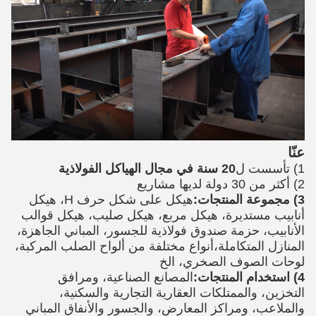
عنّا
1) تأسست ل
20 سنة في مجال الهياكل الفولاذية
2) أكثر من 30 دولة لديها مشاريع
3) مجموعة المنتجات:
هيكل على شكل حرف H، هيكل
أنابيب مستديرة، هيكل مربع، هيكل صليب، هيكل قوالب
الأنابيب، حزمة صندوق فولاذية للجسور، المباني الجاهزة،
المنازل المتكاملة،أنواع مختلفة من ألواح الصلب المركبة،
لوحات الصوف الصخري، الخ
4) استخدام المنتجات:
المصانع الصناعية، ومرافق
التخزين، والممتلكات العقارية التجارية والسكنية،
والملاعب، ومراكز المعارض، والجسور والأنفاق المباني