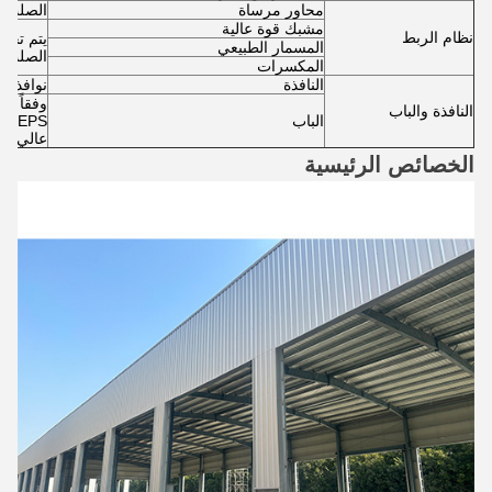
محاور مرساة
الصلب Q235
مشبك قوة عالية
نظام الربط
يتم تحدي
المسمار الطبيعي
الصلب.
المكسرات
النافذة
نوافذ من
وفقاً لم
النافذة والباب
الباب
EPS
عالي الس
الخصائص الرئيسية