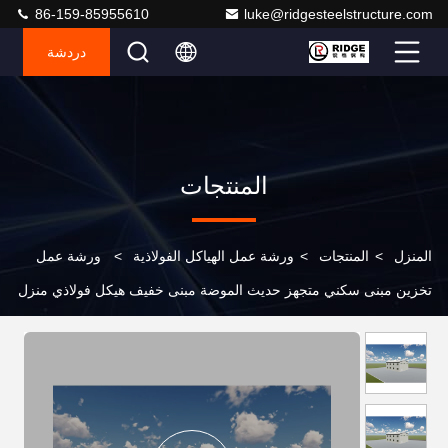
86-159-85955610
luke@ridgesteelstructure.com
دردشة
المنتجات
المنزل
>
المنتجات
>
ورشة عمل الهياكل الفولاذية
>
ورشة عمل
تخزين مبنى سكني متجهز حديث الموضة مبنى خفيف هيكل فولاذي منزل
متجهز